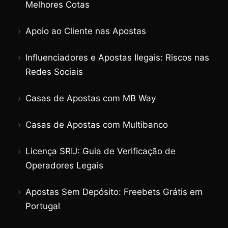
Melhores Cotas
Apoio ao Cliente nas Apostas
Influenciadores e Apostas Ilegais: Riscos nas
Redes Sociais
Casas de Apostas com MB Way
Casas de Apostas com Multibanco
Licença SRIJ: Guia de Verificação de
Operadores Legais
Apostas Sem Depósito: Freebets Grátis em
Portugal