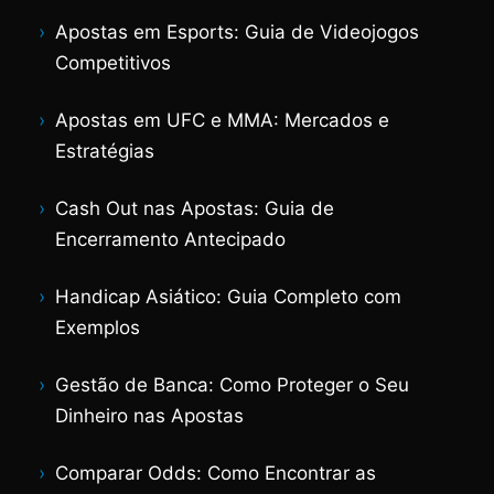
Apostas em Esports: Guia de Videojogos
Competitivos
Apostas em UFC e MMA: Mercados e
Estratégias
Cash Out nas Apostas: Guia de
Encerramento Antecipado
Handicap Asiático: Guia Completo com
Exemplos
Gestão de Banca: Como Proteger o Seu
Dinheiro nas Apostas
Comparar Odds: Como Encontrar as