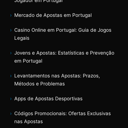
Jogador em Portugal
Mercado de Apostas em Portugal
Casino Online em Portugal: Guia de Jogos
Legais
Jovens e Apostas: Estatísticas e Prevenção
em Portugal
Levantamentos nas Apostas: Prazos,
Métodos e Problemas
Apps de Apostas Desportivas
Códigos Promocionais: Ofertas Exclusivas
nas Apostas