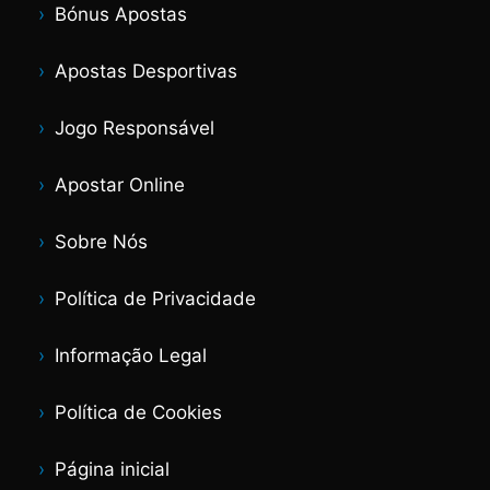
Bónus Apostas
Apostas Desportivas
Jogo Responsável
Apostar Online
Sobre Nós
Política de Privacidade
Informação Legal
Política de Cookies
Página inicial