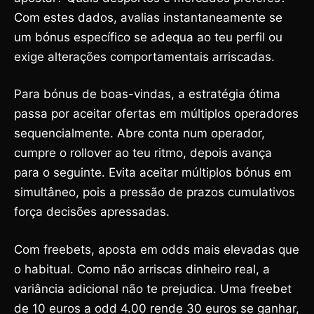
Com estes dados, avalias instantaneamente se
um bónus específico se adequa ao teu perfil ou
exige alterações comportamentais arriscadas.
Para bónus de boas-vindas, a estratégia ótima
passa por aceitar ofertas em múltiplos operadores
sequencialmente. Abre conta num operador,
cumpre o rollover ao teu ritmo, depois avança
para o seguinte. Evita aceitar múltiplos bónus em
simultâneo, pois a pressão de prazos cumulativos
força decisões apressadas.
Com freebets, aposta em odds mais elevadas que
o habitual. Como não arriscas dinheiro real, a
variância adicional não te prejudica. Uma freebet
de 10 euros a odd 4.00 rende 30 euros se ganhar,