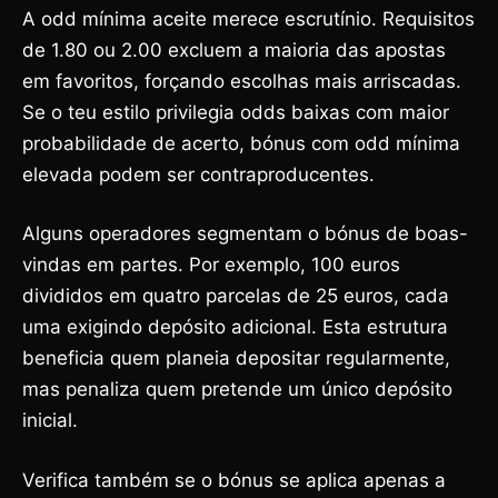
A odd mínima aceite merece escrutínio. Requisitos
de 1.80 ou 2.00 excluem a maioria das apostas
em favoritos, forçando escolhas mais arriscadas.
Se o teu estilo privilegia odds baixas com maior
probabilidade de acerto, bónus com odd mínima
elevada podem ser contraproducentes.
Alguns operadores segmentam o bónus de boas-
vindas em partes. Por exemplo, 100 euros
divididos em quatro parcelas de 25 euros, cada
uma exigindo depósito adicional. Esta estrutura
beneficia quem planeia depositar regularmente,
mas penaliza quem pretende um único depósito
inicial.
Verifica também se o bónus se aplica apenas a