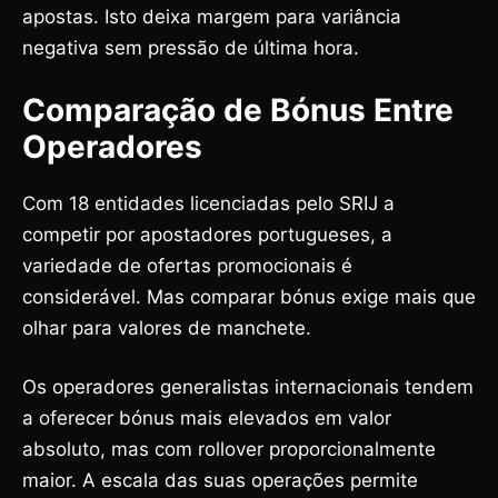
apostas. Isto deixa margem para variância
negativa sem pressão de última hora.
Comparação de Bónus Entre
Operadores
Com 18 entidades licenciadas pelo SRIJ a
competir por apostadores portugueses, a
variedade de ofertas promocionais é
considerável. Mas comparar bónus exige mais que
olhar para valores de manchete.
Os operadores generalistas internacionais tendem
a oferecer bónus mais elevados em valor
absoluto, mas com rollover proporcionalmente
maior. A escala das suas operações permite