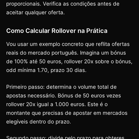
proporcionais. Verifica as condições antes de
aceitar qualquer oferta.
Como Calcular Rollover na Prática
Vou usar um exemplo concreto que reflita ofertas
reais do mercado português. Imagina um bónus
de 100% até 50 euros, rollover 20x sobre o bónus,
odd mínima 1.70, prazo 30 dias.
Primeiro passo: determina o volume total de
apostas necessário. Bónus de 50 euros vezes
rollover 20x igual a 1.000 euros. Este é o
montante que precisas de apostar em mercados
elegíveis dentro do prazo.
Segundo passo: divide pelo prazo para obteres