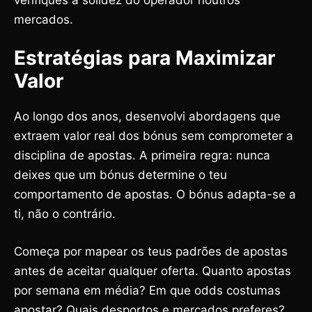
mercados.
Estratégias para Maximizar
Valor
Ao longo dos anos, desenvolvi abordagens que
extraem valor real dos bónus sem comprometer a
disciplina de apostas. A primeira regra: nunca
deixes que um bónus determine o teu
comportamento de apostas. O bónus adapta-se a
ti, não o contrário.
Começa por mapear os teus padrões de apostas
antes de aceitar qualquer oferta. Quanto apostas
por semana em média? Em que odds costumas
apostar? Quais desportos e mercados preferes?