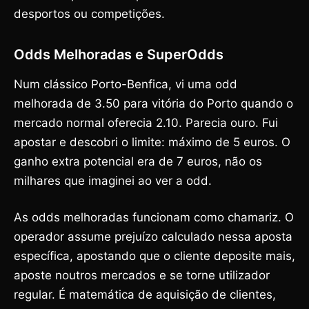
desportos ou competições.
Odds Melhoradas e SuperOdds
Num clássico Porto-Benfica, vi uma odd
melhorada de 3.50 para vitória do Porto quando o
mercado normal oferecia 2.10. Parecia ouro. Fui
apostar e descobri o limite: máximo de 5 euros. O
ganho extra potencial era de 7 euros, não os
milhares que imaginei ao ver a odd.
As odds melhoradas funcionam como chamariz. O
operador assume prejuízo calculado nessa aposta
específica, apostando que o cliente deposite mais,
aposte noutros mercados e se torne utilizador
regular. É matemática de aquisição de clientes,