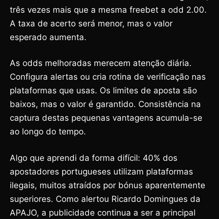
três vezes mais que a mesma freebet a odd 2.00.
A taxa de acerto será menor, mas o valor
esperado aumenta.
As odds melhoradas merecem atenção diária.
Configura alertas ou cria rotina de verificação nas
plataformas que usas. Os limites de aposta são
baixos, mas o valor é garantido. Consistência na
captura destas pequenas vantagens acumula-se
ao longo do tempo.
Algo que aprendi da forma difícil: 40% dos
apostadores portugueses utilizam plataformas
ilegais, muitos atraídos por bónus aparentemente
superiores. Como alertou Ricardo Domingues da
APAJO, a publicidade continua a ser a principal