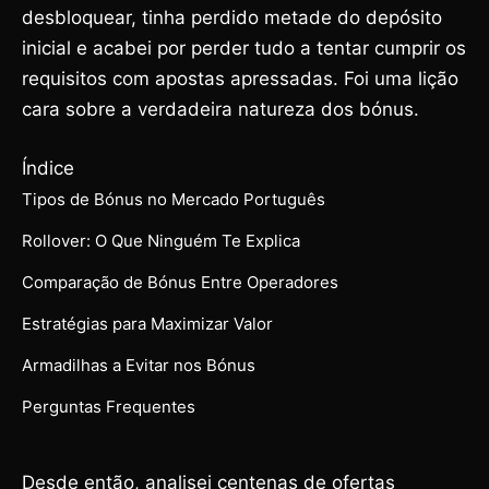
desbloquear, tinha perdido metade do depósito
inicial e acabei por perder tudo a tentar cumprir os
requisitos com apostas apressadas. Foi uma lição
cara sobre a verdadeira natureza dos bónus.
Índice
Tipos de Bónus no Mercado Português
Rollover: O Que Ninguém Te Explica
Comparação de Bónus Entre Operadores
Estratégias para Maximizar Valor
Armadilhas a Evitar nos Bónus
Perguntas Frequentes
Desde então, analisei centenas de ofertas