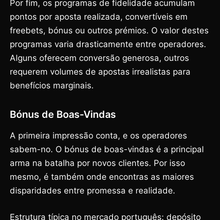
Por fim, os programas de fidelidade acumulam
pontos por aposta realizada, convertíveis em
freebets, bónus ou outros prémios. O valor destes
programas varia drasticamente entre operadores.
Alguns oferecem conversão generosa, outros
requerem volumes de apostas irrealistas para
benefícios marginais.
Bónus de Boas-Vindas
A primeira impressão conta, e os operadores
sabem-no. O bónus de boas-vindas é a principal
arma na batalha por novos clientes. Por isso
mesmo, é também onde encontras as maiores
disparidades entre promessa e realidade.
Estrutura típica no mercado português: depósito