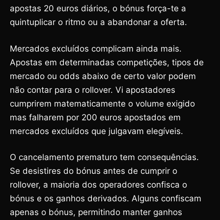
apostas 20 euros diários, o bónus força-te a
quintuplicar o ritmo ou a abandonar a oferta.
Mercados excluídos complicam ainda mais.
Apostas em determinadas competições, tipos de
mercado ou odds abaixo de certo valor podem
não contar para o rollover. Vi apostadores
cumprirem matematicamente o volume exigido
mas falharem por 200 euros apostados em
mercados excluídos que julgavam elegíveis.
O cancelamento prematuro tem consequências.
Se desistires do bónus antes de cumprir o
rollover, a maioria dos operadores confisca o
bónus e os ganhos derivados. Alguns confiscam
apenas o bónus, permitindo manter ganhos