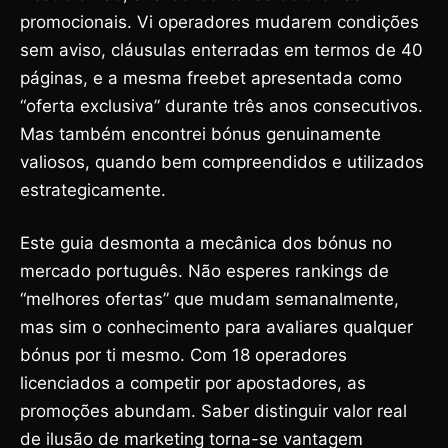
promocionais. Vi operadores mudarem condições
sem aviso, cláusulas enterradas em termos de 40
páginas, e a mesma freebet apresentada como
“oferta exclusiva” durante três anos consecutivos.
Mas também encontrei bónus genuinamente
valiosos, quando bem compreendidos e utilizados
estrategicamente.
Este guia desmonta a mecânica dos bónus no
mercado português. Não esperes rankings de
“melhores ofertas” que mudam semanalmente,
mas sim o conhecimento para avaliares qualquer
bónus por ti mesmo. Com 18 operadores
licenciados a competir por apostadores, as
promoções abundam. Saber distinguir valor real
de ilusão de marketing torna-se vantagem