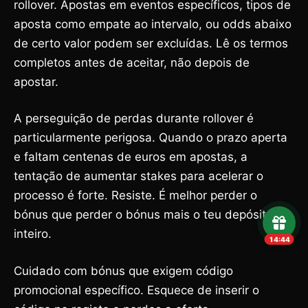
rollover. Apostas em eventos específicos, tipos de
aposta como empate ao intervalo, ou odds abaixo
de certo valor podem ser excluídas. Lê os termos
completos antes de aceitar, não depois de
apostar.
A perseguição de perdas durante rollover é
particularmente perigosa. Quando o prazo aperta
e faltam centenas de euros em apostas, a
tentação de aumentar stakes para acelerar o
processo é forte. Resiste. É melhor perder o
bónus que perder o bónus mais o teu depósito
inteiro.
14:43
Cuidado com bónus que exigem código
promocional específico. Esquece de inserir o