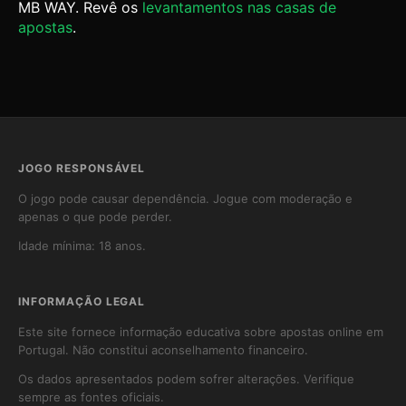
MB WAY. Revê os
levantamentos nas casas de
apostas
.
JOGO RESPONSÁVEL
O jogo pode causar dependência. Jogue com moderação e
apenas o que pode perder.
Idade mínima: 18 anos.
INFORMAÇÃO LEGAL
Este site fornece informação educativa sobre apostas online em
Portugal. Não constitui aconselhamento financeiro.
Os dados apresentados podem sofrer alterações. Verifique
sempre as fontes oficiais.