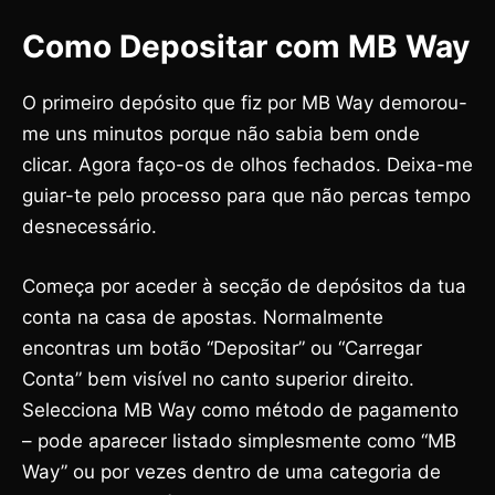
Como Depositar com MB Way
O primeiro depósito que fiz por MB Way demorou-
me uns minutos porque não sabia bem onde
clicar. Agora faço-os de olhos fechados. Deixa-me
guiar-te pelo processo para que não percas tempo
desnecessário.
Começa por aceder à secção de depósitos da tua
conta na casa de apostas. Normalmente
encontras um botão “Depositar” ou “Carregar
Conta” bem visível no canto superior direito.
Selecciona MB Way como método de pagamento
– pode aparecer listado simplesmente como “MB
Way” ou por vezes dentro de uma categoria de