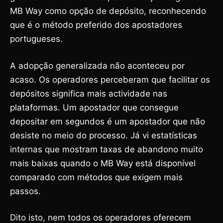
MB Way como opção de depósito, reconhecendo
que é o método preferido dos apostadores
portugueses.
A adopção generalizada não aconteceu por
acaso. Os operadores perceberam que facilitar os
depósitos significa mais actividade nas
plataformas. Um apostador que consegue
depositar em segundos é um apostador que não
desiste no meio do processo. Já vi estatísticas
internas que mostram taxas de abandono muito
mais baixas quando o MB Way está disponível
comparado com métodos que exigem mais
passos.
Dito isto, nem todos os operadores oferecem