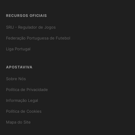
RECURSOS OFICIAIS
SRIJ - Regulador de Jogos
Federação Portuguesa de Futebol
Liga Portugal
APOSTAVIVA
Sobre Nós
Política de Privacidade
Informação Legal
Política de Cookies
Mapa do Site