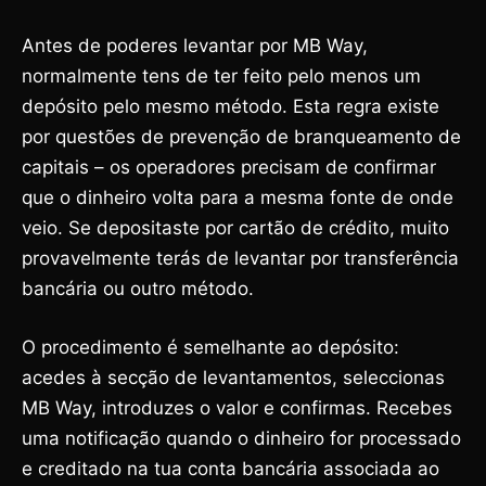
Antes de poderes levantar por MB Way,
normalmente tens de ter feito pelo menos um
depósito pelo mesmo método. Esta regra existe
por questões de prevenção de branqueamento de
capitais – os operadores precisam de confirmar
que o dinheiro volta para a mesma fonte de onde
veio. Se depositaste por cartão de crédito, muito
provavelmente terás de levantar por transferência
bancária ou outro método.
O procedimento é semelhante ao depósito:
acedes à secção de levantamentos, seleccionas
MB Way, introduzes o valor e confirmas. Recebes
uma notificação quando o dinheiro for processado
e creditado na tua conta bancária associada ao