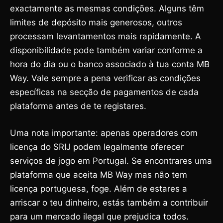
exactamente as mesmas condições. Alguns têm
limites de depósito mais generosos, outros
processam levantamentos mais rapidamente. A
disponibilidade pode também variar conforme a
hora do dia ou o banco associado à tua conta MB
Way. Vale sempre a pena verificar as condições
específicas na secção de pagamentos de cada
plataforma antes de te registares.
Uma nota importante: apenas operadores com
licença do SRIJ podem legalmente oferecer
serviços de jogo em Portugal. Se encontrares uma
plataforma que aceita MB Way mas não tem
licença portuguesa, foge. Além de estares a
arriscar o teu dinheiro, estás também a contribuir
para um mercado ilegal que prejudica todos.