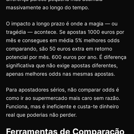
massivamente ao longo do tempo.
O impacto a longo prazo é onde a magia — ou
tragédia — acontece. Se apostas 1000 euros por
mês e consegues em média 5% melhores odds
comparando, são 50 euros extra em retorno
potencial por mês. 600 euros por ano. É diferença
significativa que não exige apostas diferentes,
apenas melhores odds nas mesmas apostas.
Para apostadores sérios, não comparar odds é
como ir ao supermercado mais caro sem razão.
Funciona, mas é ineficiente e custa-te dinheiro
real que poderias não perder.
Ferramentas de Comparação