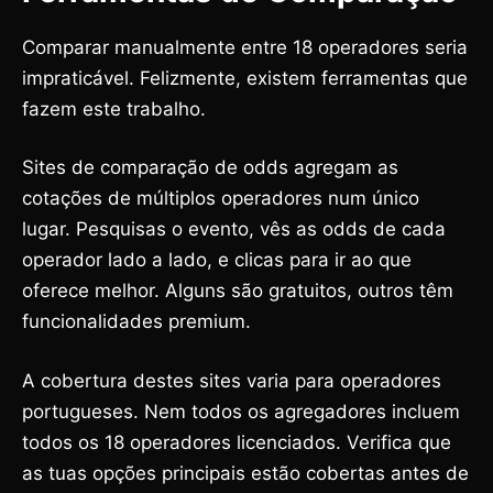
Comparar manualmente entre 18 operadores seria
impraticável. Felizmente, existem ferramentas que
fazem este trabalho.
Sites de comparação de odds agregam as
cotações de múltiplos operadores num único
lugar. Pesquisas o evento, vês as odds de cada
operador lado a lado, e clicas para ir ao que
oferece melhor. Alguns são gratuitos, outros têm
funcionalidades premium.
A cobertura destes sites varia para operadores
portugueses. Nem todos os agregadores incluem
todos os 18 operadores licenciados. Verifica que
as tuas opções principais estão cobertas antes de