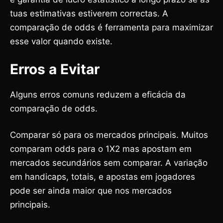
tuas estimativas estiverem correctas. A
comparação de odds é ferramenta para maximizar
esse valor quando existe.
Erros a Evitar
Alguns erros comuns reduzem a eficácia da
comparação de odds.
Comparar só para os mercados principais. Muitos
comparam odds para o 1X2 mas apostam em
mercados secundários sem comparar. A variação
em handicaps, totais, e apostas em jogadores
pode ser ainda maior que nos mercados
principais.