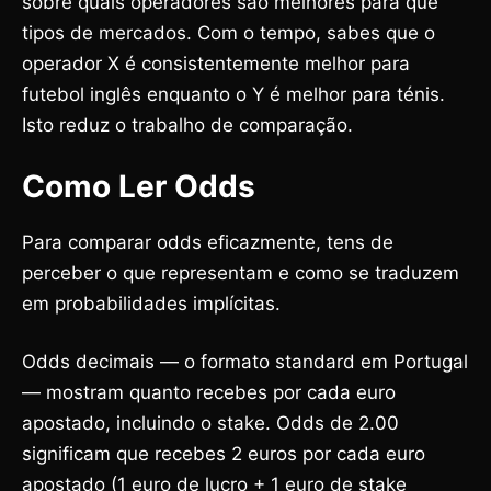
sobre quais operadores são melhores para que
tipos de mercados. Com o tempo, sabes que o
operador X é consistentemente melhor para
futebol inglês enquanto o Y é melhor para ténis.
Isto reduz o trabalho de comparação.
Como Ler Odds
Para comparar odds eficazmente, tens de
perceber o que representam e como se traduzem
em probabilidades implícitas.
Odds decimais — o formato standard em Portugal
— mostram quanto recebes por cada euro
apostado, incluindo o stake. Odds de 2.00
significam que recebes 2 euros por cada euro
apostado (1 euro de lucro + 1 euro de stake