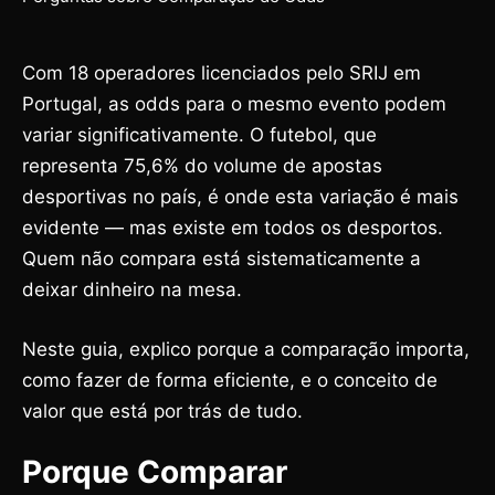
Com 18 operadores licenciados pelo SRIJ em
Portugal, as odds para o mesmo evento podem
variar significativamente. O futebol, que
representa 75,6% do volume de apostas
desportivas no país, é onde esta variação é mais
evidente — mas existe em todos os desportos.
Quem não compara está sistematicamente a
deixar dinheiro na mesa.
Neste guia, explico porque a comparação importa,
como fazer de forma eficiente, e o conceito de
valor que está por trás de tudo.
Porque Comparar