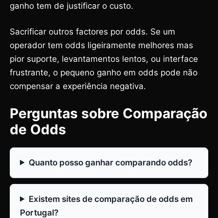
ganho tem de justificar o custo.
Sacrificar outros factores por odds. Se um
operador tem odds ligeiramente melhores mas
pior suporte, levantamentos lentos, ou interface
frustrante, o pequeno ganho em odds pode não
compensar a experiência negativa.
Perguntas sobre Comparação
de Odds
Quanto posso ganhar comparando odds?
Existem sites de comparação de odds em
Portugal?