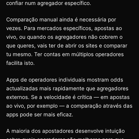
confiar num agregador específico.
Comparação manual ainda é necessária por
vezes. Para mercados específicos, apostas ao
vivo, ou quando os agregadores não cobrem o
que queres, vais ter de abrir os sites e comparar
tu mesmo. Ter contas em múltiplos operadores
facilita isto.
Apps de operadores individuais mostram odds
actualizadas mais rapidamente que agregadores
externos. Se a velocidade é crítica — em apostas
ao vivo, por exemplo — a comparação através das
apps pode ser mais eficaz.
A maioria dos apostadores desenvolve intuição