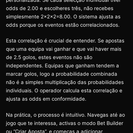
odds de 2.00 e escolheres três, não recebes
simplesmente 2x2x2=8.00. O sistema ajusta as
odds porque os eventos estão correlacionados.
Esta correlação é crucial de entender. Se apostas
que uma equipa vai ganhar e que vai haver mais
de 2.5 golos, estes eventos não são
independentes. Equipas que ganham tendem a
marcar golos, logo a probabilidade combinada
não é a simples multiplicação das probabilidades
individuais. O operador calcula esta correlação e
ajusta as odds em conformidade.
Na prática, o processo é intuitivo. Navegas até ao
jogo que te interessa, activas o modo Bet Builder
ou “Criar Aposta”, e começas a adicionar