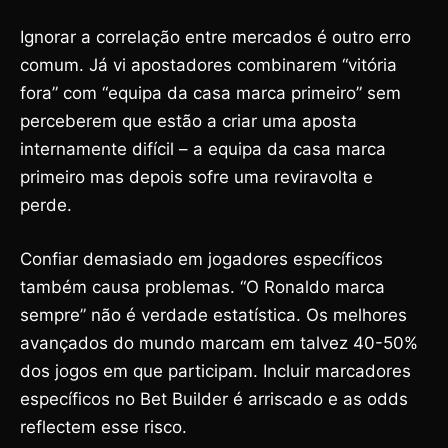
Ignorar a correlação entre mercados é outro erro
comum. Já vi apostadores combinarem “vitória
fora” com “equipa da casa marca primeiro” sem
perceberem que estão a criar uma aposta
internamente difícil – a equipa da casa marca
primeiro mas depois sofre uma reviravolta e
perde.
Confiar demasiado em jogadores específicos
também causa problemas. “O Ronaldo marca
sempre” não é verdade estatística. Os melhores
avançados do mundo marcam em talvez 40-50%
dos jogos em que participam. Incluir marcadores
específicos no Bet Builder é arriscado e as odds
reflectem esse risco.