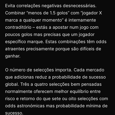
Evita correlações negativas desnecessárias.
Combinar “menos de 1.5 golos” com “jogador X
marca a qualquer momento” é internamente
contraditório – estás a apostar num jogo com
poucos golos mas precisas que um jogador
específico marque. Estas combinações têm odds
atraentes precisamente porque são difíceis de
ganhar.
O número de selecções importa. Cada mercado
que adicionas reduz a probabilidade de sucesso
global. Três a quatro selecções bem pensadas
normalmente oferecem melhor equilíbrio entre
risco e retorno do que sete ou oito selecções com
odds astronómicas mas probabilidade mínima de
sucesso.