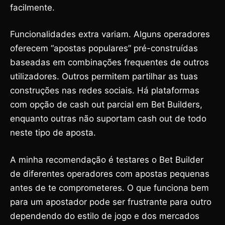
facilmente.
Funcionalidades extra variam. Alguns operadores
oferecem “apostas populares” pré-construídas
baseadas em combinações frequentes de outros
utilizadores. Outros permitem partilhar as tuas
construções nas redes sociais. Há plataformas
com opção de cash out parcial em Bet Builders,
enquanto outras não suportam cash out de todo
neste tipo de aposta.
A minha recomendação é testares o Bet Builder
de diferentes operadores com apostas pequenas
antes de te comprometeres. O que funciona bem
para um apostador pode ser frustrante para outro
dependendo do estilo de jogo e dos mercados