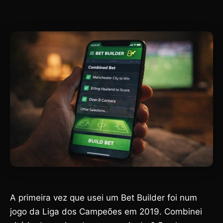
A primeira vez que usei um Bet Builder foi num
jogo da Liga dos Campeões em 2019. Combinei