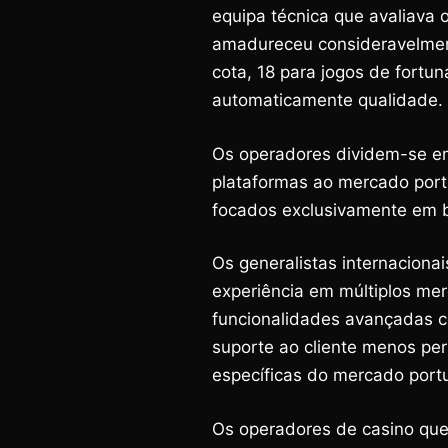
equipa técnica que avaliava 
amadureceu consideravelment
cota, 18 para jogos de fortun
automaticamente qualidade.
Os operadores dividem-se em 
plataformas ao mercado port
focados exclusivamente em be
Os generalistas internacion
experiência em múltiplos me
funcionalidades avançadas c
suporte ao cliente menos pe
específicas do mercado port
Os operadores de casino que