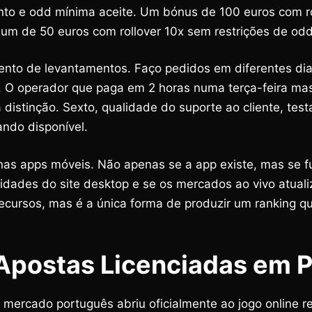
ento e odd mínima aceite. Um bónus de 100 euros com 
um de 50 euros com rollover 10x sem restrições de odd
nto de levantamentos. Faço pedidos em diferentes dia
s. O operador que paga em 2 horas numa terça-feira m
distinção. Sexto, qualidade do suporte ao cliente, te
ando disponível.
a nas apps móveis. Não apenas se a app existe, mas se f
idades do site desktop e se os mercados ao vivo atual
cursos, mas é a única forma de produzir um ranking q
Apostas Licenciadas em P
mercado português abriu oficialmente ao jogo online r