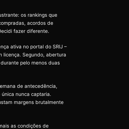
ustrante: os rankings que
s compradas, acordos de
cidi fazer diferente.
nça ativa no portal do SRIJ –
m licença. Segundo, abertura
s durante pelo menos duas
 semana de antecedência,
 única nunca captaria.
justam margens brutalmente
 mais as condições de