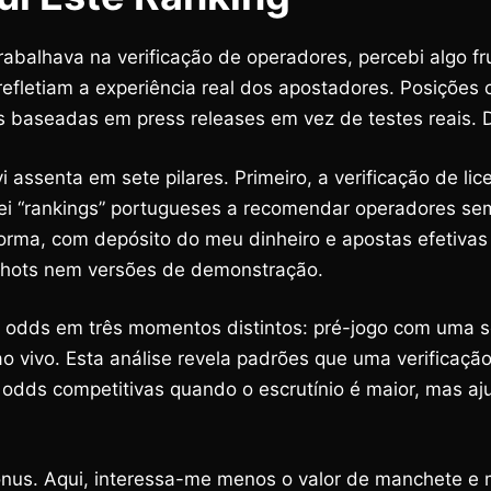
abalhava na verificação de operadores, percebi algo fr
refletiam a experiência real dos apostadores. Posiçõe
es baseadas em press releases em vez de testes reais. De
assenta em sete pilares. Primeiro, a verificação de lice
rei “rankings” portugueses a recomendar operadores se
forma, com depósito do meu dinheiro e apostas efetiva
shots nem versões de demonstração.
 as odds em três momentos distintos: pré-jogo com uma
o vivo. Esta análise revela padrões que uma verificação
odds competitivas quando o escrutínio é maior, mas a
bónus. Aqui, interessa-me menos o valor de manchete e