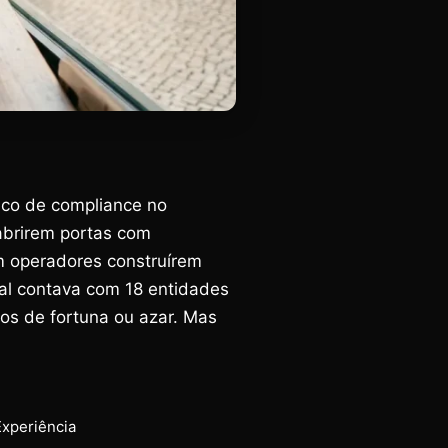
nico de compliance no
abrirem portas com
 operadores construírem
gal contava com 18 entidades
gos de fortuna ou azar. Mas
Experiência