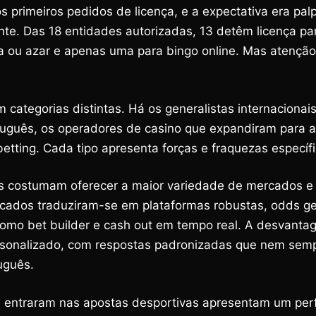
os primeiros pedidos de licença, e a expectativa era pa
e. Das 18 entidades autorizadas, 13 detêm licença pa
a ou azar e apenas uma para bingo online. Mas atenção: 
categorias distintas. Há os generalistas internaciona
uguês, os operadores de casino que expandiram para a
tting. Cada tipo apresenta forças e fraquezas específi
ais costumam oferecer a maior variedade de mercados e
rcados traduziram-se em plataformas robustas, odds ge
omo bet builder e cash out em tempo real. A desvanta
rsonalizado, com respostas padronizadas que nem sem
uguês.
 entraram nas apostas desportivas apresentam um perf