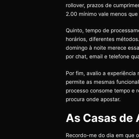
rollover, prazos de cumprim
2.00 mínimo vale menos que 
Quinto, tempo de processame
horários, diferentes método
domingo à noite merece essa 
por chat, email e telefone qu
Por fim, avalio a experiênci
permite as mesmas funcional
processo consome tempo e re
procura onde apostar.
As Casas de 
Recordo-me do dia em que o 