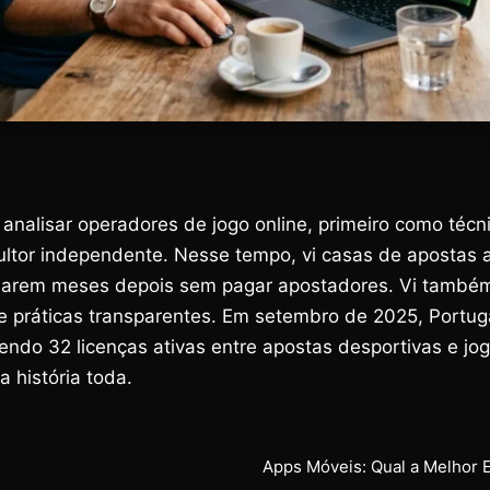
a analisar operadores de jogo online, primeiro como téc
ultor independente. Nesse tempo, vi casas de apostas 
harem meses depois sem pagar apostadores. Vi também
de práticas transparentes. Em setembro de 2025, Portu
cendo 32 licenças ativas entre apostas desportivas e jo
 história toda.
Apps Móveis: Qual a Melhor 