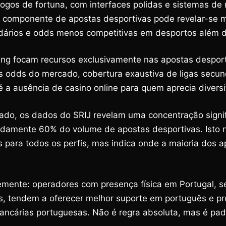
 jogos de fortuna, com interfaces polidas e sistemas 
a componente de apostas desportivas pode revelar-se
ários e odds menos competitivas em desportos além d
ng focam recursos exclusivamente nas apostas desporti
odds do mercado, cobertura exaustiva de ligas secundá
 a ausência de casino online para quem aprecia diversif
do, os dados do SRIJ revelam uma concentração signifi
amente 60% do volume de apostas desportivas. Isto n
 para todos os perfis, mas indica onde a maioria dos 
mente: operadores com presença física em Portugal, sej
ais, tendem a oferecer melhor suporte em português e 
ancárias portuguesas. Não é regra absoluta, mas é pad